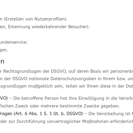
 (Erstellen von Nutzerprofilen).
iken, Erkennung wiederkehrender Besucher).
undenservice.
gen.
en
der Rechtsgrundlagen der DSGVO, auf deren Basis wir personen
gen der DSGVO nationale Datenschutzvorgaben in Ihrem bzw. u
chtsgrundlagen maßgeblich sein, teilen wir Ihnen diese in der D
GVO)
– Die betroffene Person hat ihre Einwilligung in die Verarb
ifischen Zweck oder mehrere bestimmte Zwecke gegeben.
ragen (Art. 6 Abs. 1 S. 1 lit. b. DSGVO)
– Die Verarbeitung ist 
 oder zur Durchführung vorvertraglicher Maßnahmen erforderlic