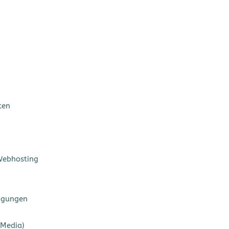
ten
Webhosting
tigungen
 Media)