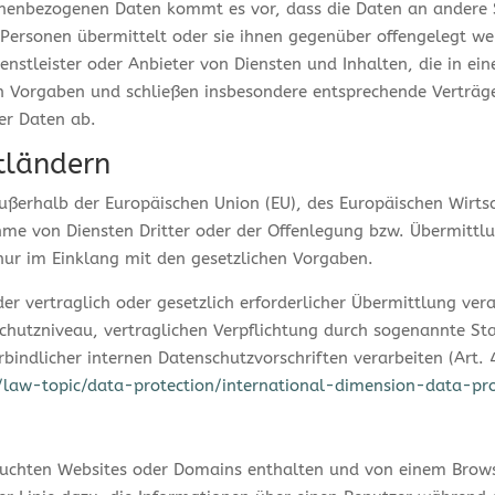
nenbezogenen Daten kommt es vor, dass die Daten an andere S
 Personen übermittelt oder sie ihnen gegenüber offengelegt w
enstleister oder Anbieter von Diensten und Inhalten, die in e
hen Vorgaben und schließen insbesondere entsprechende Verträ
er Daten ab.
ttländern
 außerhalb der Europäischen Union (EU), des Europäischen Wirts
e von Diensten Dritter oder der Offenlegung bzw. Übermittlu
 nur im Einklang mit den gesetzlichen Vorgaben.
er vertraglich oder gesetzlich erforderlicher Übermittlung ver
chutzniveau, vertraglichen Verpflichtung durch sogenannte S
rbindlicher internen Datenschutzvorschriften verarbeiten (Art.
w/law-topic/data-protection/international-dimension-data-pr
esuchten Websites oder Domains enthalten und von einem Bro