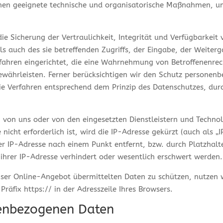
sonen geeignete technische und organisatorische Maßnahmen, 
Sicherung der Vertraulichkeit, Integrität und Verfügbarkeit 
s auch des sie betreffenden Zugriffs, der Eingabe, der Weiterg
rfahren eingerichtet, die eine Wahrnehmung von Betroffenenre
währleisten. Ferner berücksichtigen wir den Schutz personenb
 Verfahren entsprechend dem Prinzip des Datenschutzes, dur
n von uns oder von den eingesetzten Dienstleistern und Techno
nicht erforderlich ist, wird die IP-Adresse gekürzt (auch als 
 der IP-Adresse nach einem Punkt entfernt, bzw. durch Platzhalt
d ihrer IP-Adresse verhindert oder wesentlich erschwert werden.
nser Online-Angebot übermittelten Daten zu schützen, nutzen 
räfix https:// in der Adresszeile Ihres Browsers.
enbezogenen Daten