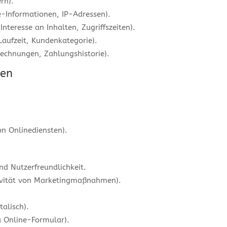
rn).
-Informationen, IP-Adressen).
nteresse an Inhalten, Zugriffszeiten).
Laufzeit, Kundenkategorie).
echnungen, Zahlungshistorie).
nen
on Onlinediensten).
nd Nutzerfreundlichkeit.
ivität von Marketingmaßnahmen).
talisch).
 Online-Formular).