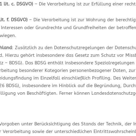
1 lit. c. DSGVO)
– Die Verarbeitung ist zur Erfüllung einer recht
lit. f. DSGVO)
– Die Verarbeitung ist zur Wahrung der berechtig
die Interessen oder Grundrechte und Grundfreiheiten der betroff
rwiegen.
chland
: Zusätzlich zu den Datenschutzregelungen der Datensc
. Hierzu gehört insbesondere das Gesetz zum Schutz vor Mis
z – BDSG). Das BDSG enthält insbesondere Spezialregelungen
rbeitung besonderer Kategorien personenbezogener Daten, zur
dungsfindung im Einzelfall einschließlich Profiling. Des Weite
 26 BDSG), insbesondere im Hinblick auf die Begründung, Dur
illigung von Beschäftigten. Ferner können Landesdatenschutzg
Vorgaben unter Berücksichtigung des Stands der Technik, der 
Verarbeitung sowie der unterschiedlichen Eintrittswahrschei